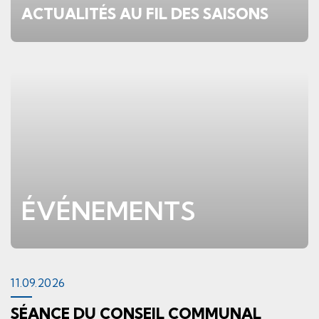
ACTUALITÉS AU FIL DES SAISONS
Voir le détail : Vie locale
Verschiedene Informationen
ÉVÉNEMENTS
Evénements
11.
09.
2026
SÉANCE DU CONSEIL COMMUNAL