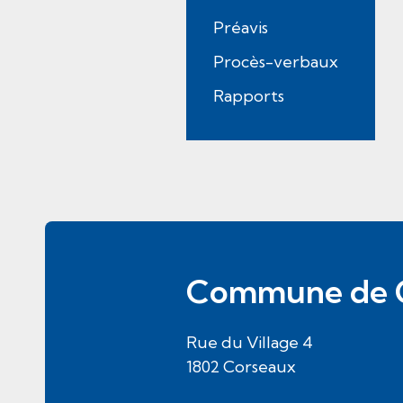
(
Préavis
s
Procès-verbaux
é
l
Rapports
e
c
t
i
o
Pied de page
n
n
Commune de 
é
)
Rue du Village
4
1802
Corseaux