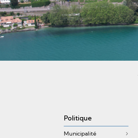
Sous-navigation
Politique
Municipalité