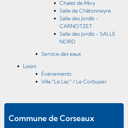
Chalet de Mivy
Salle de Châtonneyre
Salle des Jordils -
CARNOTZET
Salle des Jordils - SALLE
NORD
Service des eaux
Loisirs
Événements
Villa "Le Lac" / Le Corbusier
Pied de page
Commune de Corseaux