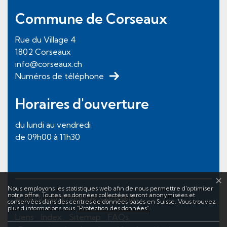
Commune de Corseaux
Rue du Village
4
1802
Corseaux
info@corseaux.ch
Numéros de téléphone
Horaires d'ouverture
du lundi au vendredi
de 09h00 à 11h30
×
Statistiques web
Nous employons les statistiques web afin de nous permettre d'optimiser
Toolbar
notre offre. Toutes les données collectées seront anonymisées et
© 2026 Commune de Corseaux
conservées dans des centres de données basés en Suisse. Vous trouvez
plus d'informations sous
“Protection des données“
.
Liens
Index
Sitemap
FAQs