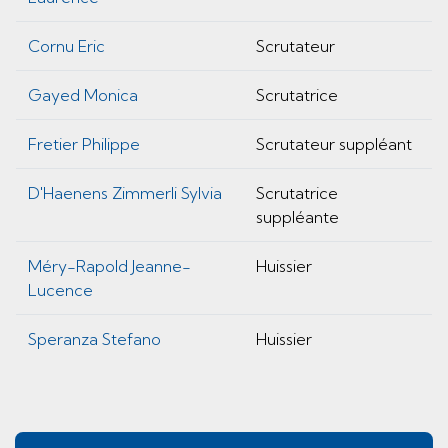
Cornu Eric
Scrutateur
Gayed Monica
Scrutatrice
Fretier Philippe
Scrutateur suppléant
D'Haenens Zimmerli Sylvia
Scrutatrice
suppléante
Méry-Rapold Jeanne-
Huissier
Lucence
Speranza Stefano
Huissier
Pied de page