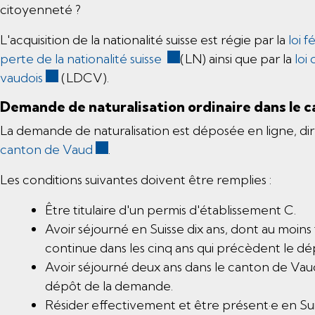
citoyenneté ?
L'acquisition de la nationalité suisse est régie par la
loi f
Ce lien externe va ouvrir 
perte de la nationalité suisse
(LN) ainsi que par la
loi
Ce lien externe va ouvrir une nouvelle fenêtre.
vaudois
(LDCV).
Demande de naturalisation ordinaire dans le 
La demande de naturalisation est déposée en ligne, di
Ce lien externe va ouvrir une nouvelle
canton de Vaud
.
Les conditions suivantes doivent être remplies :
Être titulaire d'un permis d'établissement C.
Avoir séjourné en Suisse dix ans, dont au moins
continue dans les cinq ans qui précèdent le d
Avoir séjourné deux ans dans le canton de Vau
dépôt de la demande.
Résider effectivement et être présent·e en Su