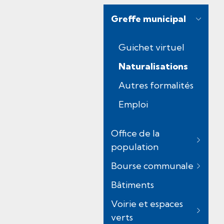
Greffe municipal
Guichet virtuel
Naturalisations
(
Autres formalités
s
Emploi
é
l
Office de la
e
population
c
t
Bourse communale
i
Bâtiments
o
Voirie et espaces
n
verts
n