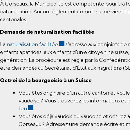
À Corseaux, la Municipalité est compétente pour trai
naturalisation. Aucun règlement communal ne vient co
cantonales.
Demande de naturalisation facilitée
Ce lien externe va ouvrir une 
La
naturalisation facilitée
s'adresse aux conjoints de re
enfants apatrides, aux enfants d'un·e citoyen·ne suisse,
génération. La procédure est régie par la Confédératio
être demandés au Secrétariat d'État aux migrations (S
Octroi de la bourgeoisie à un Suisse
Vous êtes originaire d'un autre canton et voul
vaudoise ? Vous trouverez les informations et l
Ce lien externe va ouvrir une nouvelle fenê
lien
.
Vous êtes déjà vaudois ou vaudoise et désirez a
Corseaux ? Adressez une demande écrite et mot