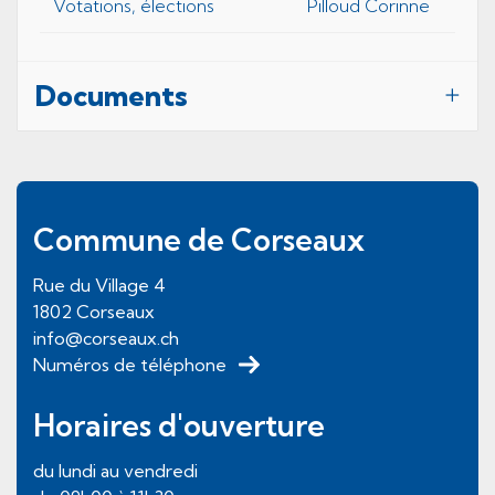
Votations, élections
Pilloud Corinne
Documents
Pied de page
Commune de Corseaux
Rue du Village
4
1802
Corseaux
info@corseaux.ch
Numéros de téléphone
Horaires d'ouverture
du lundi au vendredi