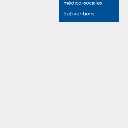
médico-sociales
n
n
Subventions
é
)