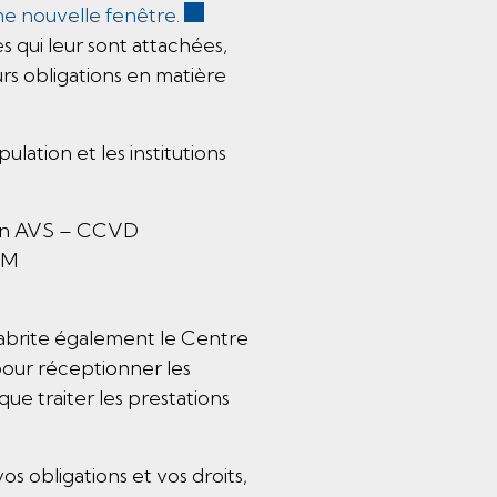
Ce lien externe va ouvrir une nouv
ne nouvelle fenêtre.
 qui leur sont attachées,
urs obligations en matière
lation et les institutions
ion AVS – CCVD
AM
 abrite également le Centre
our réceptionner les
que traiter les prestations
s obligations et vos droits,