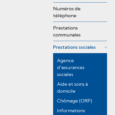
Numéros de
téléphone
Prestations
communales
Prestations sociales
(
Agence
s
d'assurances
é
sociales
l
Aide et soins à
e
domicile
c
t
Chômage (ORP)
i
Informations
o