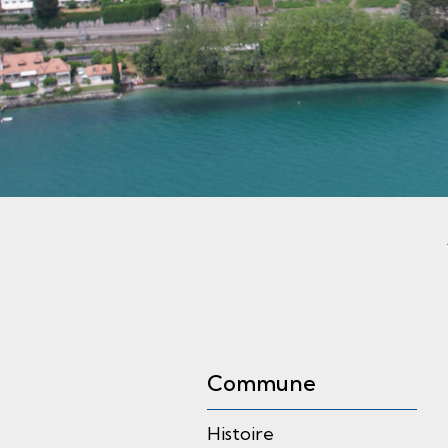
Sous-navigation
Commune
Histoire