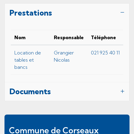
Prestations
Nom
Responsable
Téléphone
Location de
Grangier
021 925 40 11
tables et
Nicolas
bancs
Documents
Pied de page
Commune de Corseaux