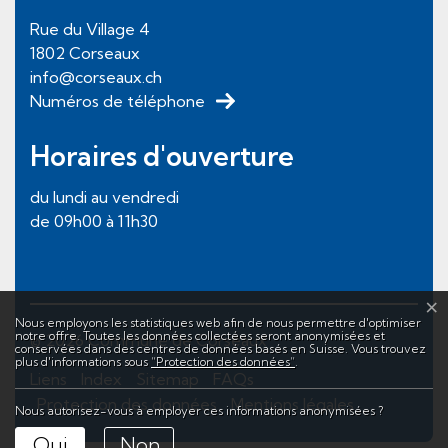
Rue du Village
4
1802
Corseaux
info@corseaux.ch
Numéros de téléphone
Horaires d'ouverture
du lundi au vendredi
de 09h00 à 11h30
×
Statistiques web
Nous employons les statistiques web afin de nous permettre d'optimiser
Toolbar
notre offre. Toutes les données collectées seront anonymisées et
© 2026 Commune de Corseaux
conservées dans des centres de données basés en Suisse. Vous trouvez
plus d'informations sous
“Protection des données“
.
Liens
Index
Sitemap
FAQs
Protection des données
Mentions légales
Nous autorisez-vous à employer ces informations anonymisées ?
Oui
Non