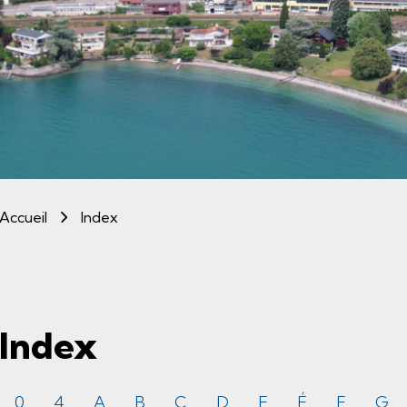
(sélectionné)
Accueil
Index
Index
0
4
A
B
C
D
E
É
F
G