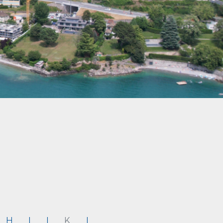
H
I
J
K
L