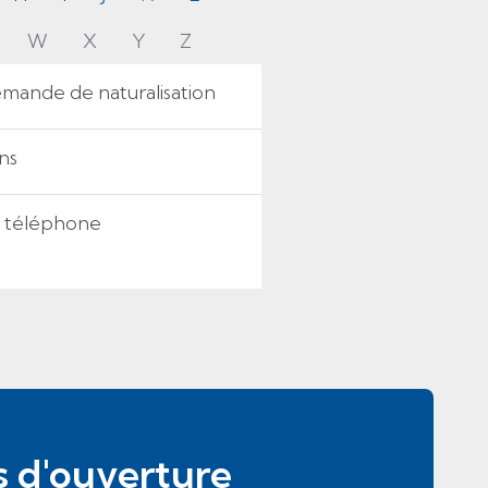
W
X
Y
Z
emande de naturalisation
ons
e téléphone
s d'ouverture