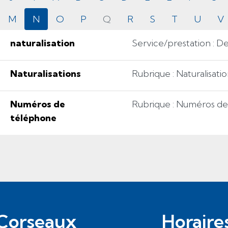
M
N
O
P
Q
R
S
T
U
V
naturalisation
Service/prestation : D
Naturalisations
Rubrique : Naturalisati
Numéros de
Rubrique : Numéros d
téléphone
Corseaux
Horaire