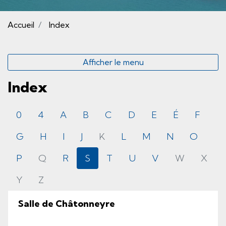
(sélectionné)
Accueil
Index
Afficher le menu
Index
0
4
A
B
C
D
E
É
F
G
H
I
J
K
L
M
N
O
P
Q
R
S
T
U
V
W
X
Y
Z
Salle de Châtonneyre